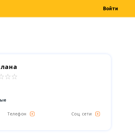
Войти
тлана
ные
Телефон
Соц. сети