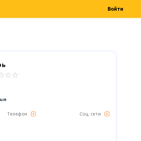
Войти
рь
ные
Телефон
Соц. сети