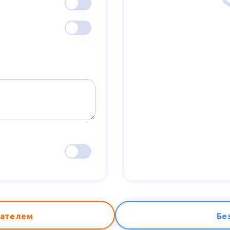
вателем
Бе